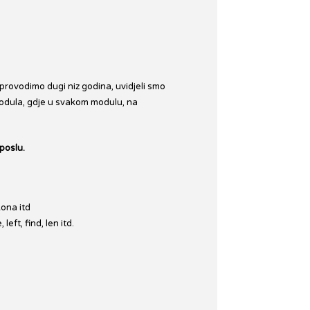
 provodimo dugi niz godina, uvidjeli smo
 modula, gdje u svakom modulu, na
poslu.
kona itd
ft, find, len itd.