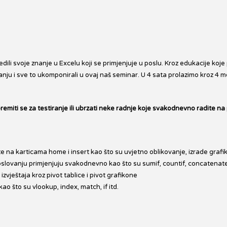
ili svoje znanje u Excelu koji se primjenjuje u poslu. Kroz edukacije koje
lovanju i sve to ukomponirali u ovaj naš seminar. U 4 sata prolazimo kroz 4
remiti se za testiranje ili ubrzati neke radnje koje svakodnevno radite na 
 na karticama home i insert kao što su uvjetno oblikovanje, izrade grafi
slovanju primjenjuju svakodnevno kao što su sumif, countif, concatenate, le
izvještaja kroz pivot tablice i pivot grafikone
o što su vlookup, index, match, if itd.