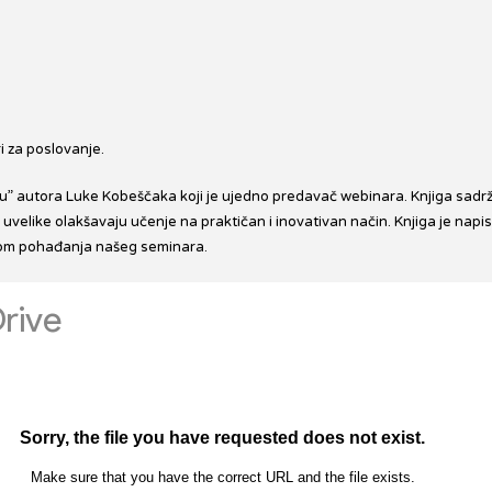
i za poslovanje.
ju” autora Luke Kobeščaka koji je ujedno predavač webinara. Knjiga sadrž
i uvelike olakšavaju učenje na praktičan i inovativan način. Knjiga je na
ekom pohađanja našeg seminara.