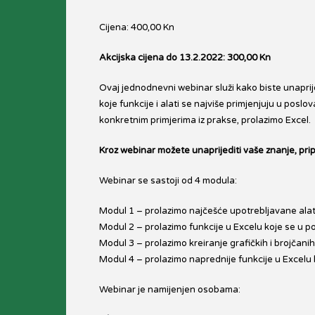
Cijena: 400,00 Kn
Akcijska cijena do 13.2.2022: 300,00 Kn
Ovaj jednodnevni webinar služi kako biste unaprijed
koje funkcije i alati se najviše primjenjuju u pos
konkretnim primjerima iz prakse, prolazimo Excel.
Kroz webinar možete unaprijediti vaše znanje, prip
Webinar se sastoji od 4 modula:
Modul 1 – prolazimo najčešće upotrebljavane alate
Modul 2 – prolazimo funkcije u Excelu koje se u po
Modul 3 – prolazimo kreiranje grafičkih i brojčanih 
Modul 4 – prolazimo naprednije funkcije u Excelu ka
Webinar je namijenjen osobama: