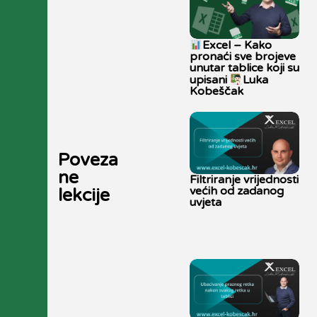
Excel – Kako
pronaći sve brojeve
unutar tablice koji su
upisani
Luka
Kobeščak
Poveza
ne
Filtriranje vrijednosti
većih od zadanog
lekcije
uvjeta