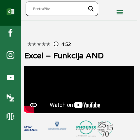
★
★
★
★
★
4:52
Excel – Funkcija AND