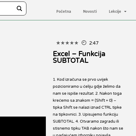
Početna
Novosti
Lekcije
★
★
★
★
★
2:47
Excel – Funkcija
SUBTOTAL
1. Kod izračuna se prvo uvijek
pozicioniramo u ćeliju gdje želimo da
nam se ispiše rezultat. 2. Nakon toga
krećemo sa znakom = (Shift + 0) –
tipka Shift se nalazi iznad CTRL tipke
na tipkovnici. 3. Upisujemo funkciju
SUBTOTAL. 4. Otvaramo zagradu ili
stisnemo tipku TAB nakon što nam se
u padajućem izborniku pojavila