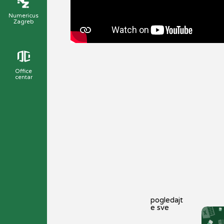
Numericus
Zagreb
Office
centar
pogledajt
e sve