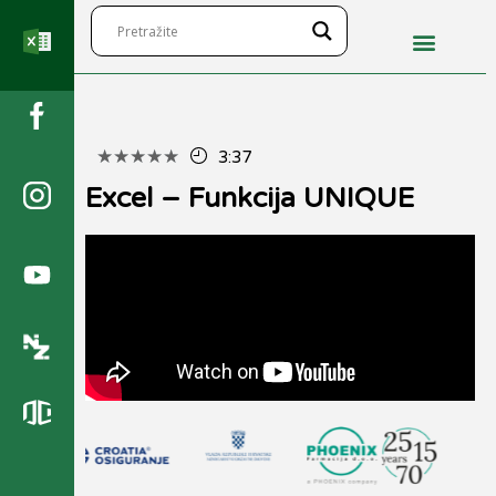
★
★
★
★
★
3:37
Excel – Funkcija UNIQUE