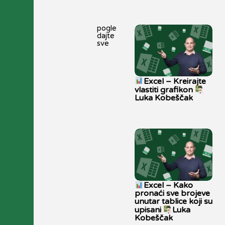
pogle
dajte
sve
Excel – Kreirajte
vlastiti grafikon
Luka Kobeščak
Excel – Kako
pronaći sve brojeve
unutar tablice koji su
upisani
Luka
Kobeščak