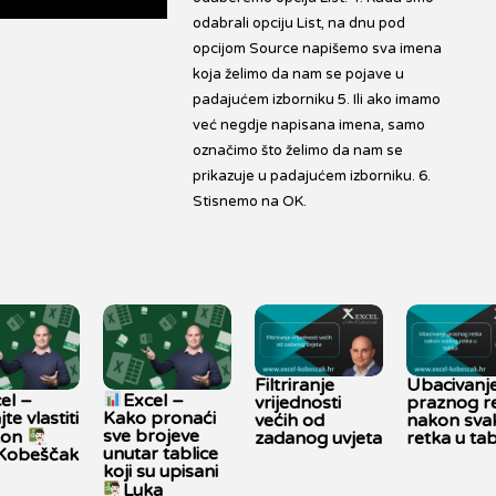
odabrali opciju List, na dnu pod
opcijom Source napišemo sva imena
koja želimo da nam se pojave u
padajućem izborniku 5. Ili ako imamo
već negdje napisana imena, samo
označimo što želimo da nam se
prikazuje u padajućem izborniku. 6.
Stisnemo na OK.
Filtriranje
Ubacivanj
el –
Excel –
vrijednosti
praznog r
jte vlastiti
Kako pronaći
većih od
nakon sva
sve brojeve
kon
zadanog uvjeta
retka u tabl
unutar tablice
 Kobeščak
koji su upisani
Luka