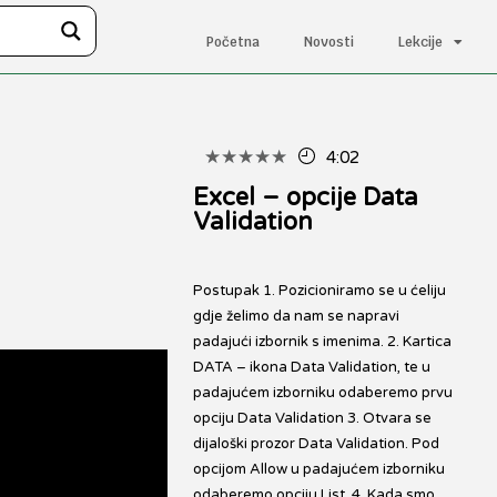
Početna
Novosti
Lekcije
★
★
★
★
★
4:02
Excel – opcije Data
Validation
Postupak 1. Pozicioniramo se u ćeliju
gdje želimo da nam se napravi
padajući izbornik s imenima. 2. Kartica
DATA – ikona Data Validation, te u
padajućem izborniku odaberemo prvu
opciju Data Validation 3. Otvara se
dijaloški prozor Data Validation. Pod
opcijom Allow u padajućem izborniku
odaberemo opciju List. 4. Kada smo