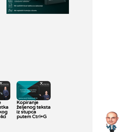
e
Kopiranje
etka
željenog teksta
kog
iz stupca
ici
putem Ctrl+G