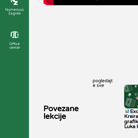
Numericus
Zagreb
Office
centar
pogledajt
e sve
Povezane
Exc
lekcije
Kreira
grafi
Luka