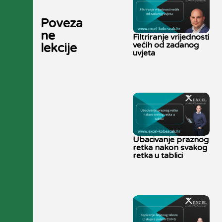
Poveza
ne
Filtriranje vrijednosti
većih od zadanog
lekcije
uvjeta
Ubacivanje praznog
retka nakon svakog
retka u tablici