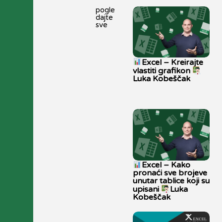
pogle
dajte
sve
Excel – Kreirajte
vlastiti grafikon
Luka Kobeščak
Excel – Kako
pronaći sve brojeve
unutar tablice koji su
upisani
Luka
Kobeščak