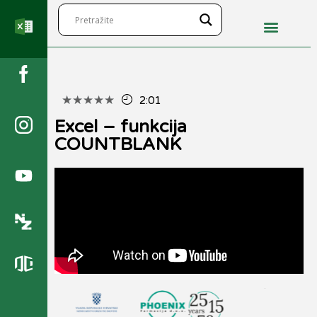
★
★
★
★
★
2:01
Excel – funkcija
COUNTBLANK