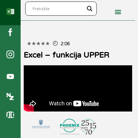
★
★
★
★
★
2:06
Excel – funkcija UPPER