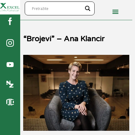
“Brojevi” – Ana Klancir