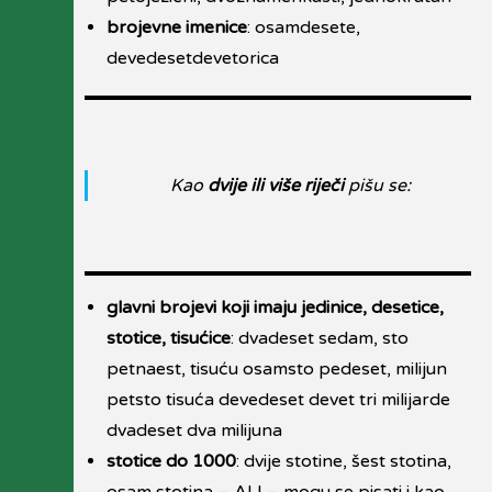
brojevne imenice
: osamdesete,
devedesetdevetorica
Kao
dvije ili više riječi
pišu se:
glavni brojevi koji imaju jedinice, desetice,
stotice, tisućice
: dvadeset sedam, sto
petnaest, tisuću osamsto pedeset, milijun
petsto tisuća devedeset devet tri milijarde
dvadeset dva milijuna
stotice do 1000
: dvije stotine, šest stotina,
osam stotina – ALI – mogu se pisati i kao