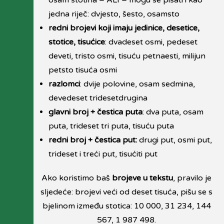
jedna riječ: dvjesto, šesto, osamsto
redni brojevi koji imaju jedinice, desetice,
stotice, tisućice
: dvadeset osmi, pedeset
deveti, tristo osmi, tisuću petnaesti, milijun
petsto tisuća osmi
razlomci
: dvije polovine, osam sedmina,
devedeset tridesetdrugina
glavni broj + čestica puta
: dva puta, osam
puta, trideset tri puta, tisuću puta
redni broj + čestica put:
drugi put, osmi put,
trideset i treći put, tisućiti put
Ako koristimo baš
brojeve u tekstu
, pravilo je
sljedeće: brojevi veći od deset tisuća, pišu se s
bjelinom između stotica: 10 000, 31 234, 144
567, 1 987 498.