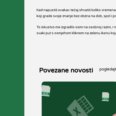
Kad napustiš ovakav tečaj shvatiš koliko vremena 
koji grade svoje znanje bez obzira na dob, spol i pol
To iskustvo me izgradilo osim na osobnoj razini, i n
svaki put s osmjehom kliknem na zelenu ikonu koja
Povezane novosti
pogledaj