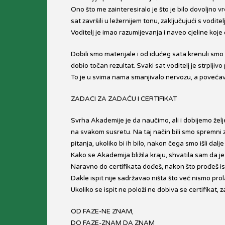
Ono što me zainteresiralo je što je bilo dovoljno
sat završili u ležernijem tonu, zaključujući s vodit
Voditelj je imao razumijevanja i naveo cjeline koj
Dobili smo materijale i od idućeg sata krenuli smo 
dobio točan rezultat. Svaki sat voditelj je strplj
To je u svima nama smanjivalo nervozu, a povećav
ZADACI ZA ZADAĆU I CERTIFIKAT
Svrha Akademije je da naučimo, ali i dobijemo želje
na svakom susretu. Na taj način bili smo spremni z
pitanja, ukoliko bi ih bilo, nakon čega smo išli dalj
Kako se Akademija bližila kraju, shvatila sam da je
Naravno do certifikata dođeš, nakon što prođeš isp
Dakle ispit nije sadržavao ništa što već nismo prolaz
Ukoliko se ispit ne položi ne dobiva se certifikat, 
OD FAZE-NE ZNAM,
DO FAZE-ZNAM DA ZNAM