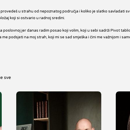
provedeš u strahu od nepoznatog područja i koliko je slatko savladati s
ožaj koji si ostvario u radnoj sredini.
a poslovnoj jer danas radim posao koji volim, koji u sebi sadrži Pivot tabli
 me podsjeti na moj strah, koji mi se sad smješka i čini me važnijom i s
te sve