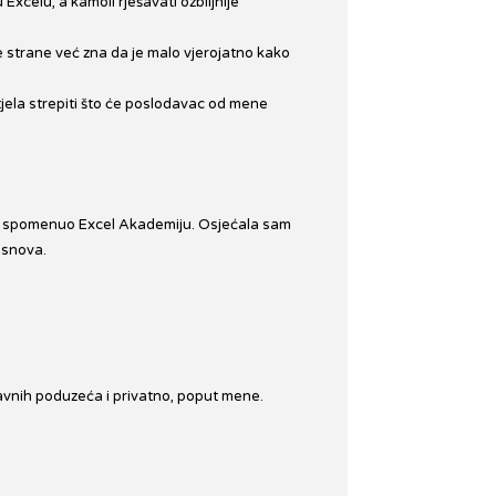
xcelu, a kamoli rješavati ozbiljnije
e strane već zna da je malo vjerojatno kako
jela strepiti što će poslodavac od mene
iču spomenuo Excel Akademiju. Osjećala sam
osnova.
državnih poduzeća i privatno, poput mene.