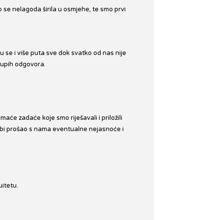
 se nelagoda širila u osmjehe, te smo prvi
u se i više puta sve dok svatko od nas nije
glupih odgovora.
aće zadaće koje smo riješavali i priložili
j bi prošao s nama eventualne nejasnoće i
uitetu.