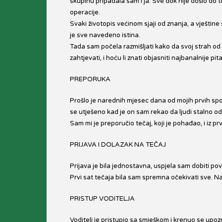
skupinu pripadala sam i ja. Sve dok nije došlo do t
operacije.
Svaki životopis većinom sjaji od znanja, a vješti
je sve navedeno istina.
Tada sam počela razmišljati kako da svoj strah od
zahtjevati, i hoću li znati objasniti najbanalnije p
PREPORUKA
Prošlo je narednih mjesec dana od mojih prvih sp
se utješeno kad je on sam rekao da ljudi stalno o
Sam mi je preporučio tečaj, koji je pohađao, i iz p
PRIJAVA I DOLAZAK NA TEČAJ
Prijava je bila jednostavna, uspjela sam dobiti povo
Prvi sat tečaja bila sam spremna očekivati sve. Našl
PRISTUP VODITELJA
Voditelj je pristupio sa smješkom i krenuo se upo