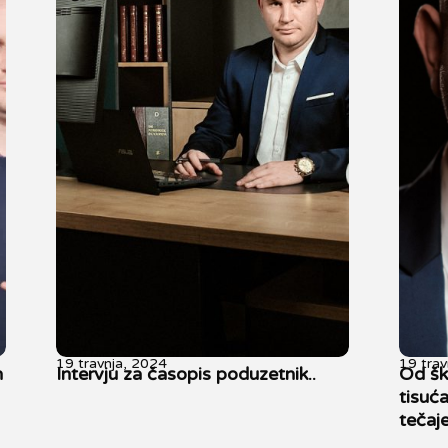
19 travnja, 2024
19 trav
n
Intervju za časopis poduzetnik..
Od ško
tisuća
tečaj