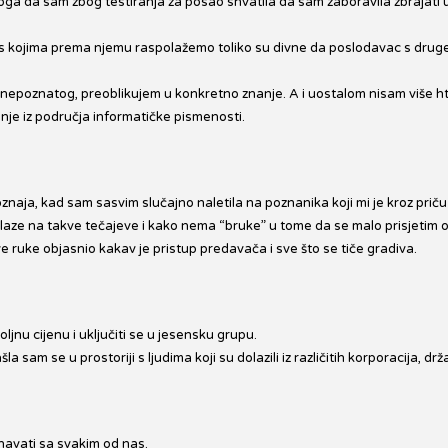
oga da sam zbog testiranja za posao shvatila da sam zaboravila zbrajati u E
ne s kojima prema njemu raspolažemo toliko su divne da poslodavac s drug
 nepoznatog, preoblikujem u konkretno znanje. A i uostalom nisam više ht
itanje iz područja informatičke pismenosti.
oznaja, kad sam sasvim slučajno naletila na poznanika koji mi je kroz pr
dlaze na takve tečajeve i kako nema “bruke” u tome da se malo prisjetim 
rve ruke objasnio kakav je pristup predavača i sve što se tiče gradiva.
ljnu cijenu i uključiti se u jesensku grupu.
a sam se u prostoriji s ljudima koji su dolazili iz različitih korporacija, 
znavati sa svakim od nas.