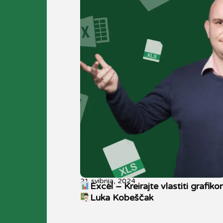
21 svibnja, 2024
Excel – Kreirajte vlastiti grafiko
Luka Kobeščak