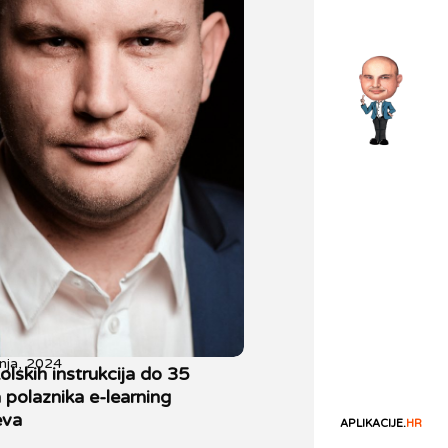
nja, 2024
lskih instrukcija do 35
 polaznika e-learning
eva
APLIKACIJE.
HR